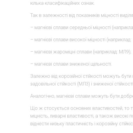
кілька класифікаційних ознак.
Так в залежності від показників міцності виділ
– магнієві сплави середньої міцності (наприкла
– магнієві сплави високої міцності (наприклад:
– магнієві жароміцні сплави (наприклад: МЛ9);
– магнієві сплави зниженої щільності.
Залежно від корозійної стійкості можуть бути м
задовільної стійкості (МЛ3) і зниженої стійкості
Аналогічно, магнієві сплави можуть бути добр
Що ж стосується основних властивостей, то тут
міцність, ливарні властивості, а також високі п
віднести низьку пластичність і корозійну стійкіс