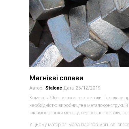
Магнієві сплави
Автор:
Stalone
Дата: 25/12/2019
Компанія Stalone знає про метали і їх сплави 
необхідністю виробництва металоконструкцій і
плазмової різки металу, перфорації металу, п
У цьому матеріалі мова піде про магнієві спла