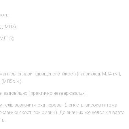
яють:
д: МЛ3);
 МЛ15);
агнієві сплави підвищеної стійкості (наприклад: МЛ4п.ч.),
 (МЛ5о.н.).
е, задовільно і практично незварювальні.
 слід зазначити, ряд переваг (легкість, висока питома
оказники якості при різанні). До значних же недоліків варто
ть.