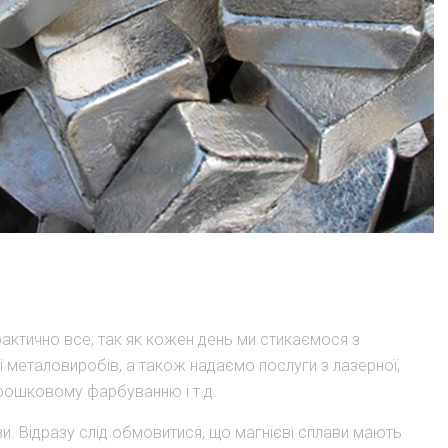
практично все, так як кожен день ми стикаємося з
 металовиробів, а також надаємо послуги з лазерної,
орошковому фарбуванню і т.д.
ви. Відразу слід обмовитися, що магнієві сплави мають