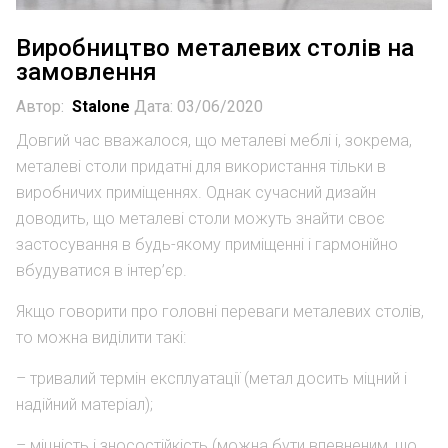
Виробництво металевих столів на
замовлення
Автор:
Stalone
Дата: 03/06/2020
Довгий час вважалося, що металеві меблі і, зокрема,
металеві столи придатні для використання тільки в
виробничих приміщеннях. Однак сучасний дизайн
доводить, що металеві столи можуть знайти своє
застосування в будь-якому приміщенні і гармонійно
вбудуватися в інтер’єр.
Якщо говорити про головні переваги металевих столів,
то можна виділити такі:
– тривалий термін експлуатації (метал досить міцний і
надійний матеріал);
– міцність і зносостійкість (можна бути впевненим, що