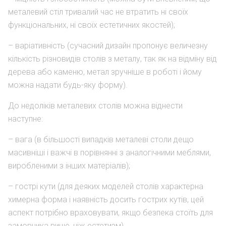
металевий стіл тривалий час не втратить ні своїх
функціональних, ні своїх естетичних якостей);
– варіативність (сучасний дизайн пропонує величезну
кількість різновидів столів з металу, так як на відміну від
дерева або каменю, метал зручніше в роботі і йому
можна надати будь-яку форму).
До недоліків металевих столів можна віднести
наступне:
– вага (в більшості випадків металеві столи дещо
масивніші і важчі в порівнянні з аналогічними меблями,
виробленими з інших матеріалів);
– гострі кути (для деяких моделей столів характерна
химерна форма і наявність досить гострих кутів, цей
аспект потрібно враховувати, якщо безпека стоїть для
замовника вище, ніж естетизм).