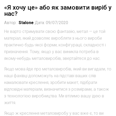
«Я хочу це» або як замовити виріб у
нас?
Автор:
Stalone
Дата: 09/07/2020
Не варто стримувати свою фантазію, метал — це той
матеріал, який дозволяє виробляти з нього вироби
практично будь-якої форми, конфігурації, складності і
призначення. Тому, якщо у вас виникла потреба в
якому-небудь металовиробів, звертайтеся до нас.
Якщо мова йде про металовиробів, який ви вигадали, то
наші фахівці допоможуть на підставі ваших слів
намалювати креслення, зробити макет, підібрати
відповідні матеріали, визначитися з розмірами, а також
з технологією виробництва. Ми втілимо вашу ідею в
життя.
Якщо ж креслення металовиробу у вас вже є, то ви