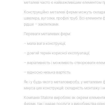
металеві часто є найважливішим елементом пр
Конструкційно металеві ферми можуть складати
швелера, вуголки, профілі труб. Всі елемент
рідше – заклепками.
Переваги металевих ферм:
– мала вага конструкції;
– довгий термін корисної експлуатації;
– варіативність і можливість створювати елемен
– відносно низька вартість.
Як і у будь-якого металовиробу, у металевих ф
мінуса цих конструкцій: складність монтажу і 
Компанія Stalone виробляє як окремі елементи 
ферми, так і надає послуги з виробництва різ