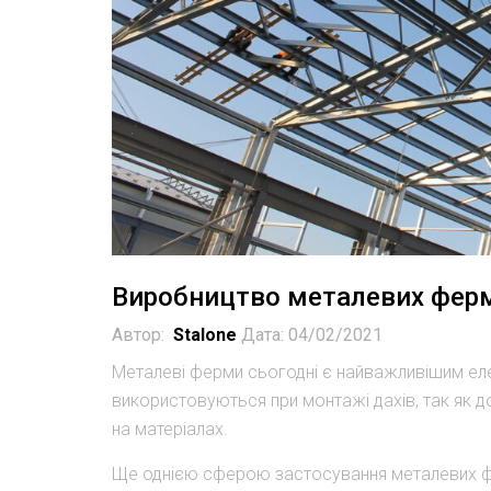
Виробництво металевих фер
Автор:
Stalone
Дата: 04/02/2021
Металеві ферми сьогодні є найважливішим ел
використовуються при монтажі дахів, так як д
на матеріалах.
Ще однією сферою застосування металевих фе