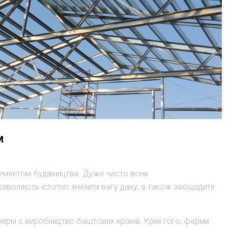
м
ементом будівництва. Дуже часто вони
озволяють істотно знизити вагу даху, а також заощадити
рм є виробництво баштових кранів. Крім того, ферми